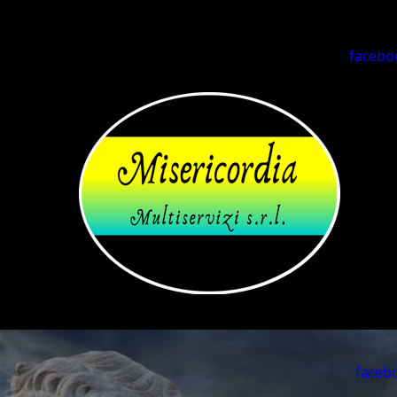
facebo
faceb