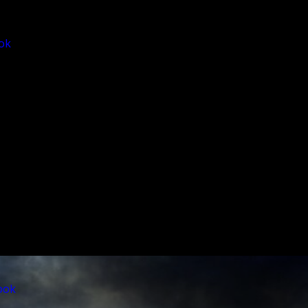
ok
ook